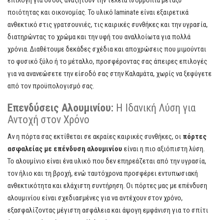
επιλογή για όσους αναζητούν την τέλεια ισορροπία μεταξύ
ποιότητας και οικονομίας. Το υλικό laminate είναι εξαιρετικά
ανθεκτικό στις γρατσουνιές, τις καιρικές συνθήκες και την υγρασία,
διατηρώντας το χρώμα και την υφή του αναλλοίωτα για πολλά
χρόνια. Διαθέτουμε δεκάδες σχέδια και αποχρώσεις που μιμούνται
το φυσικό ξύλο ή το μέταλλο, προσφέροντας σας άπειρες επιλογές
για να ανανεώσετε την είσοδό σας στην Καλαμάτα, χωρίς να ξεφύγετε
από τον προϋπολογισμό σας.
Επενδύσεις Αλουμινίου:
Η Ιδανική Λύση για
Αντοχή στον Χρόνο
Αν η πόρτα σας εκτίθεται σε ακραίες καιρικές συνθήκες, οι
πόρτες
ασφαλείας με επένδυση αλουμινίου
είναι η πιο αξιόπιστη λύση.
Το αλουμίνιο είναι ένα υλικό που δεν επηρεάζεται από την υγρασία,
τον ήλιο και τη βροχή, ενώ ταυτόχρονα προσφέρει εντυπωσιακή
ανθεκτικότητα και ελάχιστη συντήρηση. Οι πόρτες μας με επένδυση
αλουμινίου είναι σχεδιασμένες για να αντέχουν στον χρόνο,
εξασφαλίζοντας μέγιστη ασφάλεια και άψογη εμφάνιση για το σπίτι