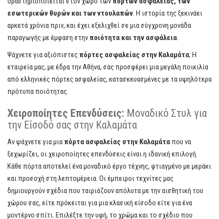
δραστηριοποιείται στον χώρο των
πορτών ασφαλείας, των
εσωτερικών θυρών και των ντουλαπών
. Η ιστορία της ξεκινάει
αρκετά χρόνια πριν, και έχει εξελιχθεί σε μια σύγχρονη μονάδα
παραγωγής με έμφαση στην
ποιότητα και την ασφάλεια
.
Ψάχνετε για αξιόπιστες
πόρτες ασφαλείας στην Καλαμάτα
; Η
εταιρεία μας, με έδρα την Αθήνα, σας προσφέρει μια μεγάλη ποικιλία
από ελληνικές πόρτες ασφαλείας, κατασκευασμένες με τα υψηλότερα
πρότυπα ποιότητας.
Χειροποίητες Επενδύσεις:
Μοναδικό Στυλ για
την Είσοδό σας στην Καλαμάτα
Αν ψάχνετε για μια
πόρτα ασφαλείας στην Καλαμάτα
που να
ξεχωρίζει, οι χειροποίητες επενδύσεις είναι η ιδανική επιλογή.
Κάθε πόρτα αποτελεί ένα μοναδικό έργο τέχνης, φτιαγμένο με μεράκι
και προσοχή στη λεπτομέρεια. Οι έμπειροι τεχνίτες μας
δημιουργούν σχέδια που ταιριάζουν απόλυτα με την αισθητική του
χώρου σας, είτε πρόκειται για μια κλασική είσοδο είτε για ένα
μοντέρνο σπίτι. Επιλέξτε την υφή, το χρώμα και το σχέδιο που