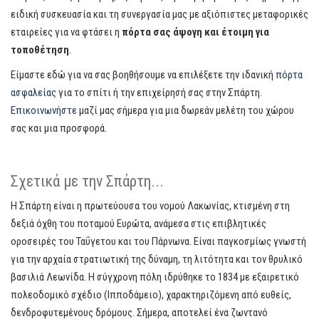
ειδική συσκευασία και τη συνεργασία μας με αξιόπιστες μεταφορικές
εταιρείες για να φτάσει η
πόρτα σας άψογη και έτοιμη για
τοποθέτηση
.
Είμαστε εδώ για να σας βοηθήσουμε να επιλέξετε την ιδανική
πόρτα
ασφαλείας
για το σπίτι ή την επιχείρησή σας στην Σπάρτη.
Επικοινωνήστε
μαζί μας σήμερα για μια δωρεάν μελέτη του χώρου
σας και μια προσφορά.
Σχετικά με την Σπάρτη...
Η Σπάρτη είναι η πρωτεύουσα του νομού Λακωνίας, κτισμένη στη
δεξιά όχθη του ποταμού Ευρώτα, ανάμεσα στις επιβλητικές
οροσειρές του Ταΰγετου και του Πάρνωνα. Είναι παγκοσμίως γνωστή
για την αρχαία στρατιωτική της δύναμη, τη λιτότητα και τον θρυλικό
βασιλιά Λεωνίδα. Η σύγχρονη πόλη ιδρύθηκε το 1834 με εξαιρετικό
πολεοδομικό σχέδιο (Ιπποδάμειο), χαρακτηριζόμενη από ευθείς,
δενδροφυτεμένους δρόμους. Σήμερα, αποτελεί ένα ζωντανό