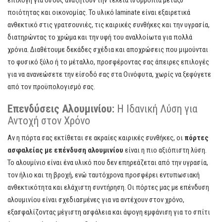
επιλογή για όσους αναζητούν την τέλεια ισορροπία μεταξύ
ποιότητας και οικονομίας. Το υλικό laminate είναι εξαιρετικά
ανθεκτικό στις γρατσουνιές, τις καιρικές συνθήκες και την υγρασία,
διατηρώντας το χρώμα και την υφή του αναλλοίωτα για πολλά
χρόνια. Διαθέτουμε δεκάδες σχέδια και αποχρώσεις που μιμούνται
το φυσικό ξύλο ή το μέταλλο, προσφέροντας σας άπειρες επιλογές
για να ανανεώσετε την είσοδό σας στα Οινόφυτα, χωρίς να ξεφύγετε
από τον προϋπολογισμό σας.
Επενδύσεις Αλουμινίου:
Η Ιδανική Λύση για
Αντοχή στον Χρόνο
Αν η πόρτα σας εκτίθεται σε ακραίες καιρικές συνθήκες, οι
πόρτες
ασφαλείας με επένδυση αλουμινίου
είναι η πιο αξιόπιστη λύση.
Το αλουμίνιο είναι ένα υλικό που δεν επηρεάζεται από την υγρασία,
τον ήλιο και τη βροχή, ενώ ταυτόχρονα προσφέρει εντυπωσιακή
ανθεκτικότητα και ελάχιστη συντήρηση. Οι πόρτες μας με επένδυση
αλουμινίου είναι σχεδιασμένες για να αντέχουν στον χρόνο,
εξασφαλίζοντας μέγιστη ασφάλεια και άψογη εμφάνιση για το σπίτι