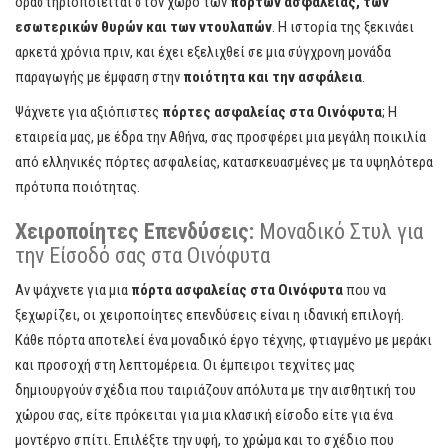
δραστηριοποιείται στον χώρο των
πορτών ασφαλείας, των
εσωτερικών θυρών και των ντουλαπών
. Η ιστορία της ξεκινάει
αρκετά χρόνια πριν, και έχει εξελιχθεί σε μια σύγχρονη μονάδα
παραγωγής με έμφαση στην
ποιότητα και την ασφάλεια
.
Ψάχνετε για αξιόπιστες
πόρτες ασφαλείας στα Οινόφυτα
; Η
εταιρεία μας, με έδρα την Αθήνα, σας προσφέρει μια μεγάλη ποικιλία
από ελληνικές πόρτες ασφαλείας, κατασκευασμένες με τα υψηλότερα
πρότυπα ποιότητας.
Χειροποίητες Επενδύσεις:
Μοναδικό Στυλ για
την Είσοδό σας στα Οινόφυτα
Αν ψάχνετε για μια
πόρτα ασφαλείας στα Οινόφυτα
που να
ξεχωρίζει, οι χειροποίητες επενδύσεις είναι η ιδανική επιλογή.
Κάθε πόρτα αποτελεί ένα μοναδικό έργο τέχνης, φτιαγμένο με μεράκι
και προσοχή στη λεπτομέρεια. Οι έμπειροι τεχνίτες μας
δημιουργούν σχέδια που ταιριάζουν απόλυτα με την αισθητική του
χώρου σας, είτε πρόκειται για μια κλασική είσοδο είτε για ένα
μοντέρνο σπίτι. Επιλέξτε την υφή, το χρώμα και το σχέδιο που