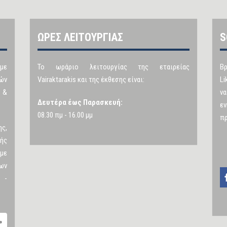
ΩΡΕΣ ΛΕΙΤΟΥΡΓΙΑΣ
S
 με
Το ωράριο λειτουργίας της εταιρείας
Βρ
ών
Vairaktarakis και της έκθεσης είναι:
Li
 &
ν
Δευτέρα έως Παρασκευή:
ε
08.30 πμ - 16.00 μμ
π
ς,
ής
με
ων
 -
»