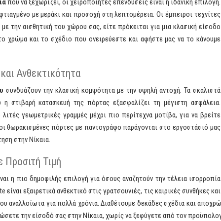
ια
που να ξεχωρίζει, οι χειροποίητες επενδύσεις είναι η ιδανική επιλογή.
φτιαγμένο με μεράκι και προσοχή στη λεπτομέρεια. Οι έμπειροι τεχνίτες
με την αισθητική του χώρου σας, είτε πρόκειται για μια κλασική είσοδο
, το χρώμα και το σχέδιο που ονειρεύεστε και αφήστε μας να το κάνουμε
και Ανθεκτικότητα
υ
συνδυάζουν την κλασική κομψότητα με την υψηλή αντοχή. Τα σκαλιστά
ώ η στιβαρή κατασκευή της πόρτας εξασφαλίζει τη μέγιστη ασφάλεια.
λιτές γεωμετρικές γραμμές μέχρι πιο περίτεχνα μοτίβα, για να βρείτε
 οι θωρακισμένες πόρτες με παντογράφο παράγονται στο εργοστάσιό μας
ηση στην Νίκαια.
 Προσιτή Τιμή
ναι η πιο δημοφιλής επιλογή για όσους αναζητούν την τέλεια ισορροπία
te είναι εξαιρετικά ανθεκτικό στις γρατσουνιές, τις καιρικές συνθήκες και
του αναλλοίωτα για πολλά χρόνια. Διαθέτουμε δεκάδες σχέδια και αποχρώ
ώσετε την είσοδό σας στην Νίκαια, χωρίς να ξεφύγετε από τον προϋπολο