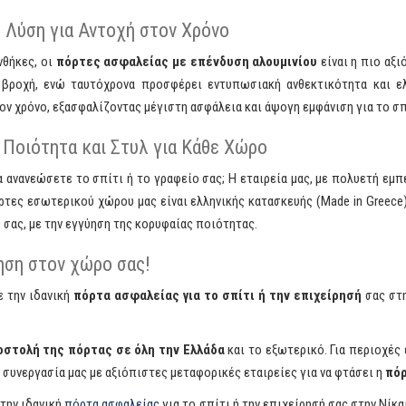
 Λύση για Αντοχή στον Χρόνο
νθήκες, οι
πόρτες ασφαλείας με επένδυση αλουμινίου
είναι η πιο αξι
η βροχή, ενώ ταυτόχρονα προσφέρει εντυπωσιακή ανθεκτικότητα και ε
τον χρόνο, εξασφαλίζοντας μέγιστη ασφάλεια και άψογη εμφάνιση για το σπί
Ποιότητα και Στυλ για Κάθε Χώρο
 ανανεώσετε το σπίτι ή το γραφείο σας; Η εταιρεία μας, με πολυετή εμ
ρτες εσωτερικού χώρου μας είναι ελληνικής κατασκευής (Made in Greece
σας, με την εγγύηση της κορυφαίας ποιότητας.
ηση στον χώρο σας!
ε την ιδανική
πόρτα ασφαλείας για το σπίτι ή την επιχείρησή
σας στη
οστολή της πόρτας σε όλη την Ελλάδα
και το εξωτερικό. Για περιοχές
 συνεργασία μας με αξιόπιστες μεταφορικές εταιρείες για να φτάσει η
πόρ
 την ιδανική
πόρτα ασφαλείας
για το σπίτι ή την επιχείρησή σας στην Νίκα