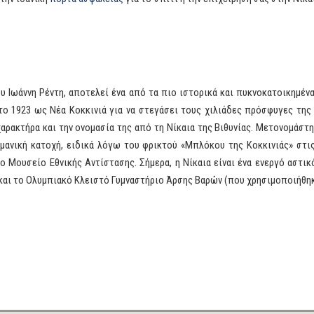
ου Ιωάννη Ρέντη, αποτελεί ένα από τα πιο ιστορικά και πυκνοκατοικημέν
το 1923 ως Νέα Κοκκινιά για να στεγάσει τους χιλιάδες πρόσφυγες τη
αρακτήρα και την ονομασία της από τη Νίκαια της Βιθυνίας. Μετονομάστηκ
ρμανική κατοχή, ειδικά λόγω του φρικτού «Μπλόκου της Κοκκινιάς» στι
 Μουσείο Εθνικής Αντίστασης. Σήμερα, η Νίκαια είναι ένα ενεργό αστικ
αι το Ολυμπιακό Κλειστό Γυμναστήριο Άρσης Βαρών (που χρησιμοποιήθηκ