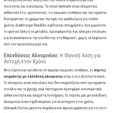
επιλογή για όσους αναζητούν την τέλεια ισορροπία μεταξύ
ποιότητας και οικονομίας. Το υλικό laminate είναι εξαιρετικά
ανθεκτικό στις γρατσουνιές, τις καιρικές συνθήκες και την υγρασία,
διατηρώντας το χρώμα και την υφή του αναλλοίωτα για πολλά
χρόνια. Διαθέτουμε δεκάδες σχέδια και αποχρώσεις που μιμούνται
το φυσικό ξύλο ή το μέταλλο, προσφέροντας σας άπειρες επιλογές
για να ανανεώσετε την είσοδό σας στο Μαρούσι, χωρίς να ξεφύγετε
από τον προϋπολογισμό σας.
Επενδύσεις Αλουμινίου:
Η Ιδανική Λύση για
Αντοχή στον Χρόνο
Αν η πόρτα σας εκτίθεται σε ακραίες καιρικές συνθήκες, οι
πόρτες
ασφαλείας με επένδυση αλουμινίου
είναι η πιο αξιόπιστη λύση.
Το αλουμίνιο είναι ένα υλικό που δεν επηρεάζεται από την υγρασία,
τον ήλιο και τη βροχή, ενώ ταυτόχρονα προσφέρει εντυπωσιακή
ανθεκτικότητα και ελάχιστη συντήρηση. Οι πόρτες μας με επένδυση
αλουμινίου είναι σχεδιασμένες για να αντέχουν στον χρόνο,
εξασφαλίζοντας μέγιστη ασφάλεια και άψογη εμφάνιση για το σπίτι