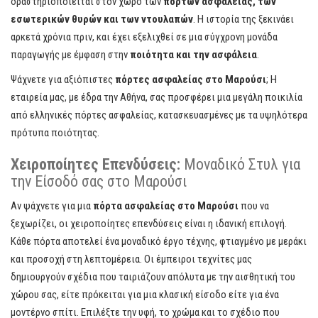
δραστηριοποιείται στον χώρο των
πορτών ασφαλείας, των
εσωτερικών θυρών και των ντουλαπών
. Η ιστορία της ξεκινάει
αρκετά χρόνια πριν, και έχει εξελιχθεί σε μια σύγχρονη μονάδα
παραγωγής με έμφαση στην
ποιότητα και την ασφάλεια
.
Ψάχνετε για αξιόπιστες
πόρτες ασφαλείας στο Μαρούσι
; Η
εταιρεία μας, με έδρα την Αθήνα, σας προσφέρει μια μεγάλη ποικιλία
από ελληνικές πόρτες ασφαλείας, κατασκευασμένες με τα υψηλότερα
πρότυπα ποιότητας.
Χειροποίητες Επενδύσεις:
Μοναδικό Στυλ για
την Είσοδό σας στο Μαρούσι
Αν ψάχνετε για μια
πόρτα ασφαλείας στο Μαρούσι
που να
ξεχωρίζει, οι χειροποίητες επενδύσεις είναι η ιδανική επιλογή.
Κάθε πόρτα αποτελεί ένα μοναδικό έργο τέχνης, φτιαγμένο με μεράκι
και προσοχή στη λεπτομέρεια. Οι έμπειροι τεχνίτες μας
δημιουργούν σχέδια που ταιριάζουν απόλυτα με την αισθητική του
χώρου σας, είτε πρόκειται για μια κλασική είσοδο είτε για ένα
μοντέρνο σπίτι. Επιλέξτε την υφή, το χρώμα και το σχέδιο που