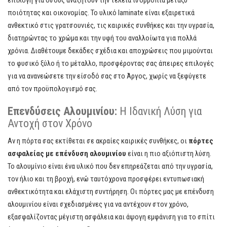
επιλογή για όσους αναζητούν την τέλεια ισορροπία μεταξύ
ποιότητας και οικονομίας. Το υλικό laminate είναι εξαιρετικά
ανθεκτικό στις γρατσουνιές, τις καιρικές συνθήκες και την υγρασία,
διατηρώντας το χρώμα και την υφή του αναλλοίωτα για πολλά
χρόνια. Διαθέτουμε δεκάδες σχέδια και αποχρώσεις που μιμούνται
το φυσικό ξύλο ή το μέταλλο, προσφέροντας σας άπειρες επιλογές
για να ανανεώσετε την είσοδό σας στο Άργος, χωρίς να ξεφύγετε
από τον προϋπολογισμό σας.
Επενδύσεις Αλουμινίου:
Η Ιδανική Λύση για
Αντοχή στον Χρόνο
Αν η πόρτα σας εκτίθεται σε ακραίες καιρικές συνθήκες, οι
πόρτες
ασφαλείας με επένδυση αλουμινίου
είναι η πιο αξιόπιστη λύση.
Το αλουμίνιο είναι ένα υλικό που δεν επηρεάζεται από την υγρασία,
τον ήλιο και τη βροχή, ενώ ταυτόχρονα προσφέρει εντυπωσιακή
ανθεκτικότητα και ελάχιστη συντήρηση. Οι πόρτες μας με επένδυση
αλουμινίου είναι σχεδιασμένες για να αντέχουν στον χρόνο,
εξασφαλίζοντας μέγιστη ασφάλεια και άψογη εμφάνιση για το σπίτι