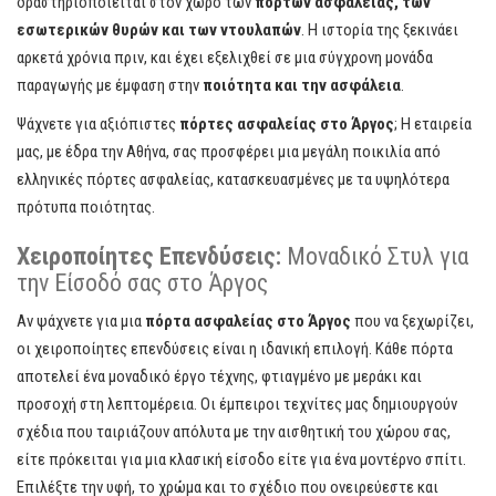
δραστηριοποιείται στον χώρο των
πορτών ασφαλείας, των
εσωτερικών θυρών και των ντουλαπών
. Η ιστορία της ξεκινάει
αρκετά χρόνια πριν, και έχει εξελιχθεί σε μια σύγχρονη μονάδα
παραγωγής με έμφαση στην
ποιότητα και την ασφάλεια
.
Ψάχνετε για αξιόπιστες
πόρτες ασφαλείας στο Άργος
; Η εταιρεία
μας, με έδρα την Αθήνα, σας προσφέρει μια μεγάλη ποικιλία από
ελληνικές πόρτες ασφαλείας, κατασκευασμένες με τα υψηλότερα
πρότυπα ποιότητας.
Χειροποίητες Επενδύσεις:
Μοναδικό Στυλ για
την Είσοδό σας στο Άργος
Αν ψάχνετε για μια
πόρτα ασφαλείας στο Άργος
που να ξεχωρίζει,
οι χειροποίητες επενδύσεις είναι η ιδανική επιλογή. Κάθε πόρτα
αποτελεί ένα μοναδικό έργο τέχνης, φτιαγμένο με μεράκι και
προσοχή στη λεπτομέρεια. Οι έμπειροι τεχνίτες μας δημιουργούν
σχέδια που ταιριάζουν απόλυτα με την αισθητική του χώρου σας,
είτε πρόκειται για μια κλασική είσοδο είτε για ένα μοντέρνο σπίτι.
Επιλέξτε την υφή, το χρώμα και το σχέδιο που ονειρεύεστε και